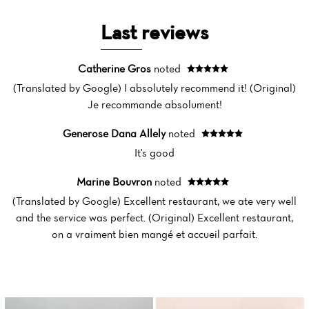
Home
Last reviews
News
Catherine Gros
noted
Menu
(Translated by Google) I absolutely recommend it! (Original)
Je recommande absolument!
Reviews
Generose Dana Allely
noted
It's good
Marine Bouvron
noted
(Translated by Google) Excellent restaurant, we ate very well
and the service was perfect. (Original) Excellent restaurant,
on a vraiment bien mangé et accueil parfait.